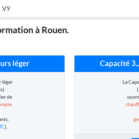
V9
ormation à Rouen.
urs léger
Capacité 3.
 léger
La Capa
s)
(
ier de
ouvre
compte
chauff
ants,
ge
TC
),