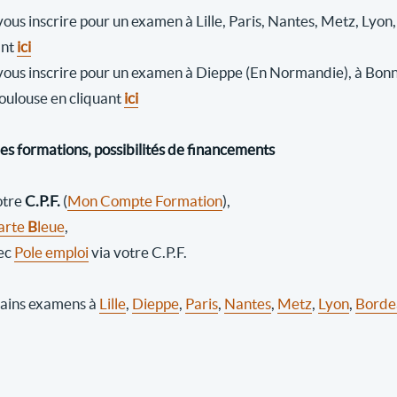
vous inscrire pour un examen à Lille, Paris, Nantes, Metz, Lyo
ant
ici
vous inscrire pour un examen à Dieppe (En Normandie), à Bonni
Toulouse en cliquant
ici
des formations, possibilités de financements
otre
C.P.F.
(
Mon Compte Formation
),
arte
B
leue
,
ec
Pole emploi
via votre C.P.F.
ains examens à
Lille
,
Dieppe
,
Paris
,
Nantes
,
Metz
,
Lyon
,
Borde