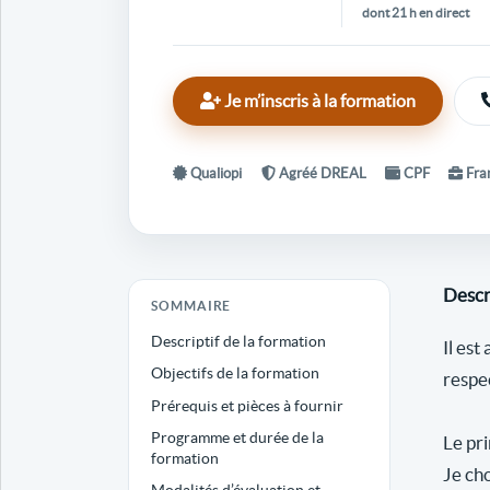
dont 21 h en direct
Je m’inscris à la formation
Qualiopi
Agréé DREAL
CPF
Fran
Descr
SOMMAIRE
Descriptif de la formation
Il est
Objectifs de la formation
respe
Prérequis et pièces à fournir
Programme et durée de la
Le pri
formation
Je cho