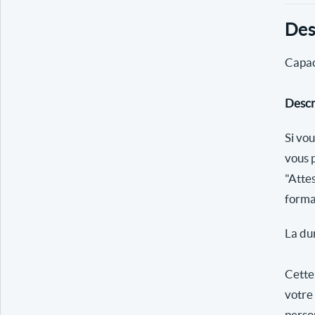
Des
Capac
Descri
Si vo
vous 
"Atte
forma
La du
Cette
votre 
person