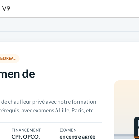
V9
r la DREAL
amen de
 de chauffeur privé avec notre formation
rérequis, avec examens à Lille, Paris, etc.
FINANCEMENT
EXAMEN
CPF, OPCO,
en centre agréé