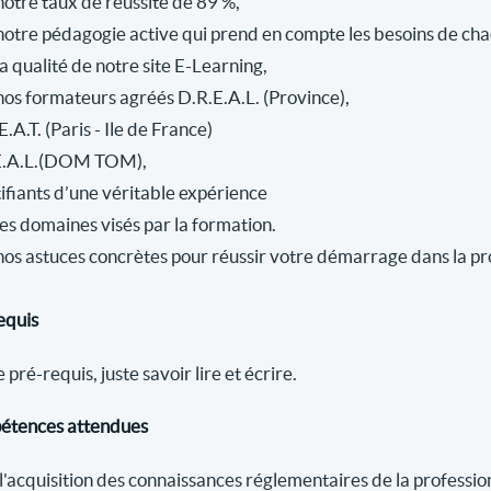
notre taux de réussite de 89 %,
notre pédagogie active qui prend en compte les besoins de cha
a qualité de notre site E-Learning,
nos formateurs agréés D.R.E.A.L. (Province),
E.A.T. (Paris - Ile de France)
E.A.L.(DOM TOM),
tifiants d’une véritable expérience
les domaines visés par la formation.
nos astuces concrètes pour réussir votre démarrage dans la pr
equis
 pré-requis, juste savoir lire et écrire.
tences attendues
l'acquisition des connaissances réglementaires de la professio