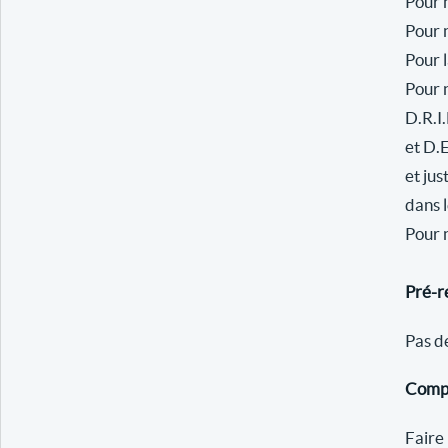
Pour 
Pour 
Pour l
Pour 
D.R.I.
et D.
et jus
dans 
Pour 
Pré-r
Pas de
Compé
Faire 