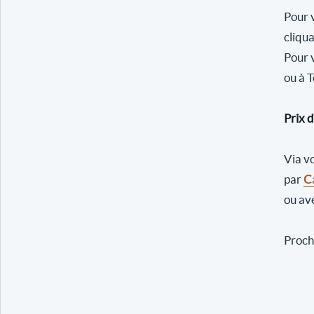
Pour 
cliqu
Pour 
ou à 
Prix 
Via v
par
C
ou av
Proch