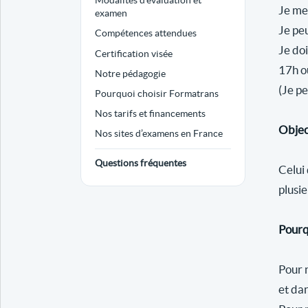
Modalités d’évaluation et
Je me
examen
Je pe
Compétences attendues
Je doi
Certification visée
17h o
Notre pédagogie
(Je pe
Pourquoi choisir Formatrans
Nos tarifs et financements
Objec
Nos sites d’examens en France
Questions fréquentes
Celui
plusie
Pourq
Pour 
et dan