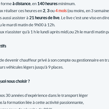
 forme
à distance
, en
140 heures
minimum.
ux réaliser ces heures en
2
,
3
ou
4 mois
(ou moins, en 3 semain
s aussi assister à
21 heures de live
. Le live c'est une viso en dir
u le mardi matin de 9h00 à 12h.
ux n'assister qu'à 1 h le lundi après midi,ou 2h le mardi matin
tifs
 de devenir chauffeur privé à son compte ou gestionnaire en t
urs véhicules légers jusqu'à 9 places.
uoi nous choisir ?
nos 30 années d'expérience dans le transport léger
s la formation liée à cette activité passionnante,