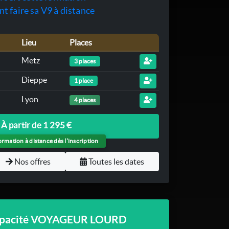
 faire sa V9 à distance
Lieu
Places
Metz
3 places
Dieppe
1 place
Lyon
4 places
À partir de 1 295 €
rmation à distance dès l'inscription
Nos offres
Toutes les dates
apacité VOYAGEUR LOURD