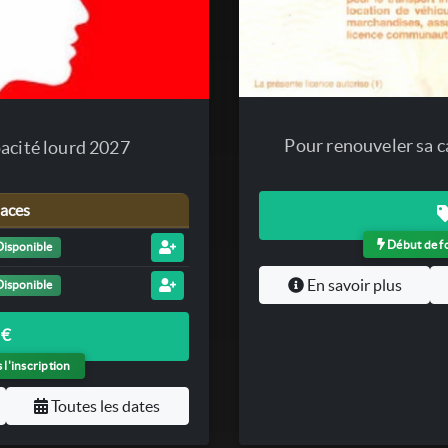
Pour renouveler sa c
pacité lourd 2027
laces
Début de fo
Disponible
En savoir plus
Disponible
 €
l'inscription
Toutes les dates