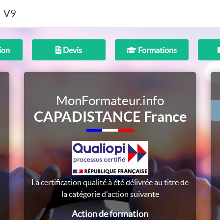
V9
ion
Devis
Formations
MonFormateur.info
CAPADISTANCE France
La certification qualité à été délivrée au titre de
la catégorie d'action suivante
Action de formation