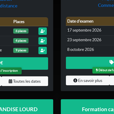
Comment
 distance
Date d'examen
Places
17 septembre 2026
6 places
23 septembre 2026
4 places
8 octobre 2026
e
9 places
 €
Début de fo
l'inscription
En savoir plus
Toutes les dates
HANDISE LOURD
Formation c