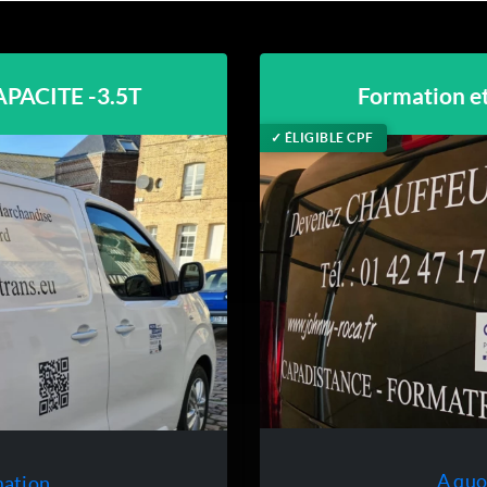
APACITE -3.5T
Formation e
✓ ÉLIGIBLE CPF
A quo
mation