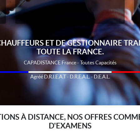
CHAUFFEURS ET DE GESTIONNAIRE TRA
TOUTE LA FRANCE.
CAPADISTANCE France - Toutes Capacités
Agréé D.R.I.E.A.T - D.R.E.A.L. - D.E.A.L.
ONS À DISTANCE, NOS OFFRES COMME
D'EXAMENS