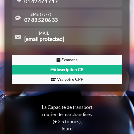
01 42 47 17 17
SMS (7J/7)
07 83 52 06 33
MAIL
[email protected]
Examens
Inscription CB
Via votre CPF
La Capacité de transport
routier de marchandises
(+ 3,5 tonnes),
lourd