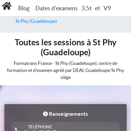
Accueil
Blog
Dates d'examens
3,5t
et
V9
Capacité lourde (marchandises de + de 3.5 tonnes). à
St Phy (Guadeloupe)
Toutes les sessions à St Phy
(Guadeloupe)
Formatrans France - St Phy (Guadeloupe), centre de
formation et d'examen agréé par DEAL Guadeloupe St Phy
siège
Renseignements
TÉLÉPHONE