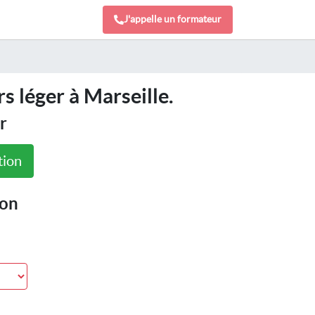
J'appelle un formateur
s léger à Marseille.
r
tion
ion