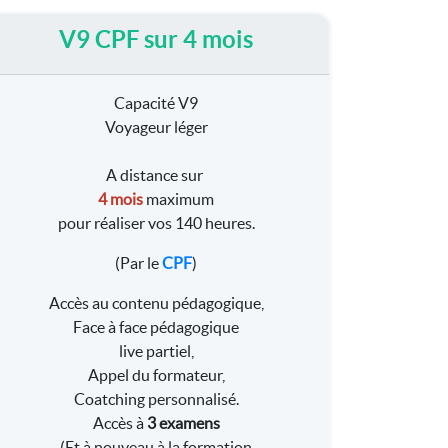
V9 CPF sur 4 mois
Capacité V9
Voyageur léger
A distance sur
4 mois
maximum
pour réaliser vos 140 heures.
(Par le
CPF
)
Accès au contenu pédagogique,
Face à face pédagogique
live partiel,
Appel du formateur,
Coatching personnalisé.
Accès à
3 examens
(Et à nouveau à la formation