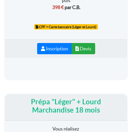
puis
398 €
par C.B.
CPF + Carte bancaire (Léger et Lourd)
Inscription
Devis
Prépa "Léger" + Lourd
Marchandise 18 mois
Vous réalisez