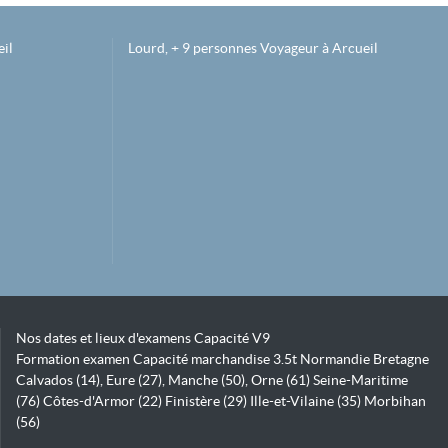
il
Lourd, + 9 personnes Voyageur à Arcueil
Nos dates et lieux d'examens Capacité V9
Formation examen Capacité marchandise 3.5t Normandie Bretagne
Calvados (14), Eure (27), Manche (50), Orne (61) Seine-Maritime
(76) Côtes-d'Armor (22) Finistère (29) Ille-et-Vilaine (35) Morbihan
(56)