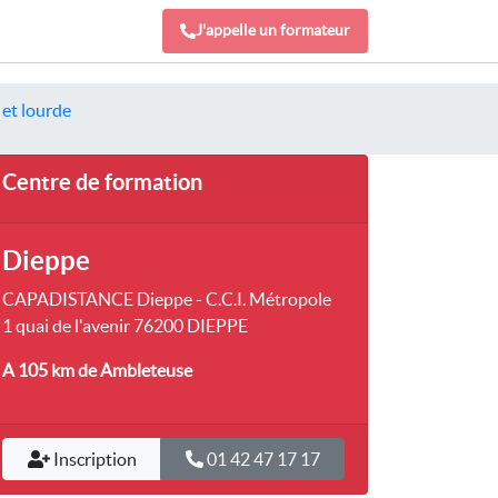
J'appelle un formateur
 et lourde
Centre de formation
Dieppe
CAPADISTANCE Dieppe - C.C.I. Métropole
1 quai de l'avenir 76200 DIEPPE
A 105 km
de Ambleteuse
Inscription
01 42 47 17 17