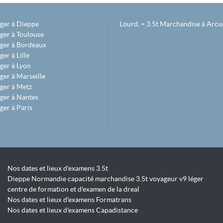
éger à Dieppe
Lourd, + 3.5t Marchandise à Arcue
ger à Toulouse
éger à Bordeaux
er à Lille
ger à Lyon
ger à Marseille
ger à Metz
ger à Nantes
ger à Paris
Nos dates et lieux d'examens 3.5t
Dieppe Normandie capacité marchandise 3.5t voyageur v9 léger
centre de formation et d'examen de la dreal
Nos dates et lieux d'examens Formatrans
Nos dates et lieux d'examens Capadistance