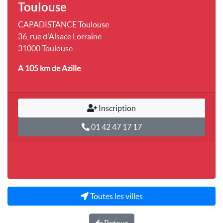
Toulouse
CAPADISTANCE Toulouse
36, rue d'Alsace Lorraine
31000 Toulouse
A 105 km
de Azille
Inscription
01 42 47 17 17
Toutes les villes