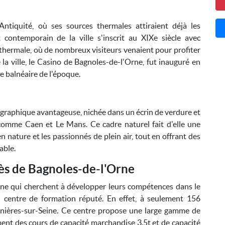
Antiquité, où ses sources thermales attiraient déjà les
contemporain de la ville s'inscrit au XIXe siècle avec
 thermale, où de nombreux visiteurs venaient pour profiter
la ville, le Casino de Bagnoles-de-l'Orne, fut inauguré en
e balnéaire de l'époque.
graphique avantageuse, nichée dans un écrin de verdure et
 comme Caen et Le Mans. Ce cadre naturel fait d'elle une
n nature et les passionnés de plein air, tout en offrant des
able.
ès de Bagnoles-de-l'Orne
rne qui cherchent à développer leurs compétences dans le
n centre de formation réputé. En effet, à seulement 156
nnières-sur-Seine. Ce centre propose une large gamme de
ent des cours de capacité marchandise 3.5t et de capacité