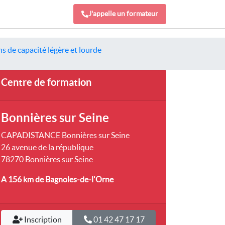
J'appelle un formateur
s de capacité légère et lourde
Centre de formation
Bonnières sur Seine
CAPADISTANCE Bonnières sur Seine
26 avenue de la république
78270 Bonnières sur Seine
A 156 km
de Bagnoles-de-l'Orne
Inscription
01 42 47 17 17