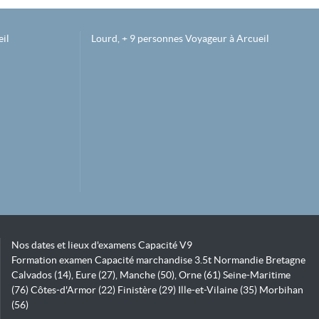
il
Lourd, + 9 personnes Voyageur à Arcueil
Nos dates et lieux d'examens Capacité V9
Formation examen Capacité marchandise 3.5t Normandie Bretagne
Calvados (14), Eure (27), Manche (50), Orne (61) Seine-Maritime
(76) Côtes-d'Armor (22) Finistère (29) Ille-et-Vilaine (35) Morbihan
(56)