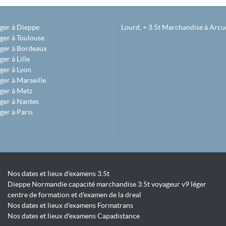
éger à Dieppe
Lourd, + 3.5t Marchandise à Arcue
ger à Toulouse
éger à Bordeaux
er à Lille
ger à Lyon
ger à Marseille
ger à Metz
ger à Nantes
ger à Paris
Nos dates et lieux d'examens 3.5t
Dieppe Normandie capacité marchandise 3.5t voyageur v9 léger
centre de formation et d'examen de la dreal
Nos dates et lieux d'examens Formatrans
Nos dates et lieux d'examens Capadistance