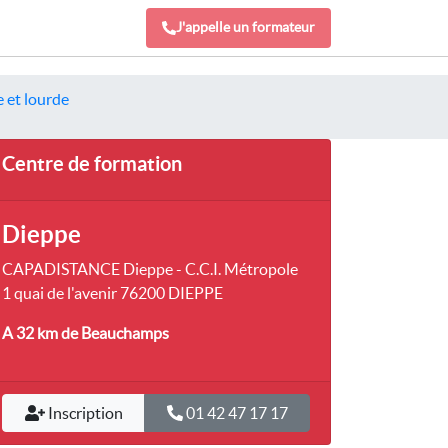
J'appelle un formateur
 et lourde
Centre de formation
Dieppe
CAPADISTANCE Dieppe - C.C.I. Métropole
1 quai de l'avenir 76200 DIEPPE
A 32 km
de Beauchamps
Inscription
01 42 47 17 17