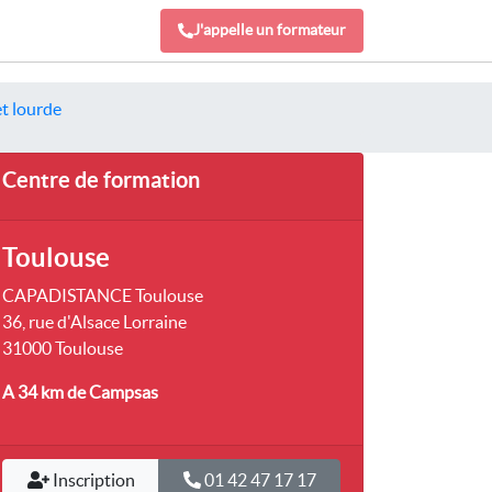
J'appelle un formateur
t lourde
Centre de formation
Toulouse
CAPADISTANCE Toulouse
36, rue d'Alsace Lorraine
31000 Toulouse
A 34 km
de Campsas
Inscription
01 42 47 17 17