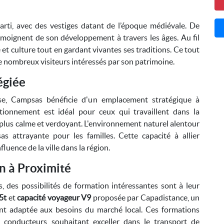
rti, avec des vestiges datant de l’époque médiévale. De
émoignent de son développement à travers les âges. Au fil
é et culture tout en gardant vivantes ses traditions. Ce tout
de nombreux visiteurs intéressés par son patrimoine.
égiée
se, Campsas bénéficie d'un emplacement stratégique à
tionnement est idéal pour ceux qui travaillent dans la
 plus calme et verdoyant. L'environnement naturel alentour
s attrayante pour les familles. Cette capacité à allier
nfluence de la ville dans la région.
n à Proximité
 des possibilités de formation intéressantes sont à leur
5t
et
capacité voyageur V9
proposée par Capadistance, un
ent adaptée aux besoins du marché local. Ces formations
x conducteurs souhaitant exceller dans le transport de