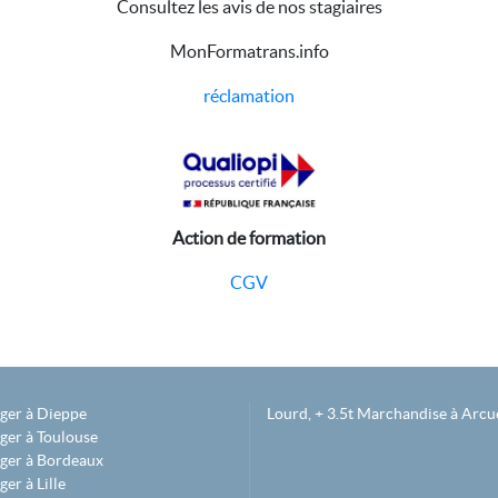
Consultez les avis de nos stagiaires
MonFormatrans.info
réclamation
Action de formation
CGV
éger à Dieppe
Lourd, + 3.5t Marchandise à Arcue
ger à Toulouse
éger à Bordeaux
er à Lille