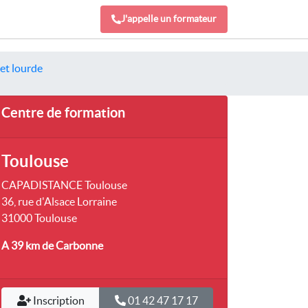
J'appelle un formateur
et lourde
Centre de formation
Toulouse
CAPADISTANCE Toulouse
36, rue d'Alsace Lorraine
31000 Toulouse
A 39 km
de Carbonne
Inscription
01 42 47 17 17