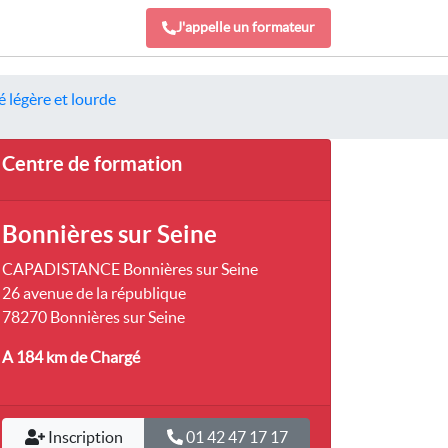
J'appelle un formateur
 légère et lourde
Centre de formation
Bonnières sur Seine
CAPADISTANCE Bonnières sur Seine
26 avenue de la république
78270 Bonnières sur Seine
A 184 km
de Chargé
Inscription
01 42 47 17 17