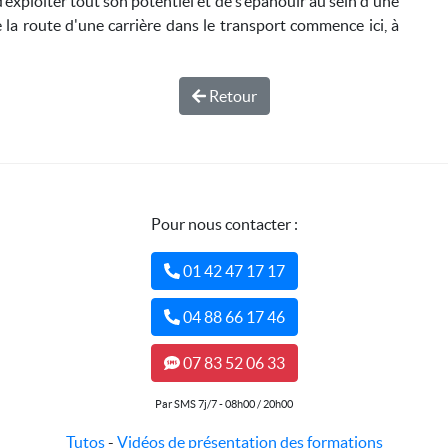
xploiter tout son potentiel et de s’épanouir au sein d'une
la route d'une carrière dans le transport commence ici, à
Retour
Pour nous contacter :
01 42 47 17 17
04 88 66 17 46
07 83 52 06 33
Par SMS 7j/7 - 08h00 / 20h00
Tutos
-
Vidéos de présentation des formations