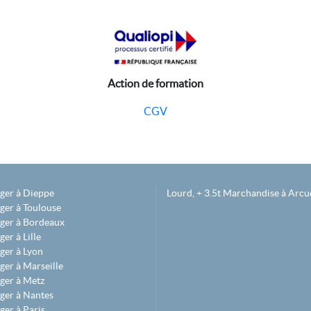
Action de formation
CGV
éger à Dieppe
Lourd, + 3.5t Marchandise à Arcue
ger à Toulouse
éger à Bordeaux
er à Lille
ger à Lyon
ger à Marseille
ger à Metz
ger à Nantes
ger à Paris