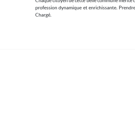
Chaque citoyen de cette belle commune mérite d’e
profession dynamique et enrichissante. Prendre 
Chargé.