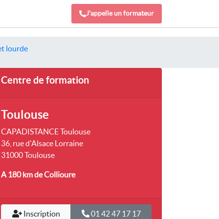
J'appelle un formateur
et lourde
Centre de formation
Toulouse
CAPADISTANCE Toulouse
36, rue d'Alsace Lorraine
31000 Toulouse
A 180 km
de Collioure
Inscription
01 42 47 17 17