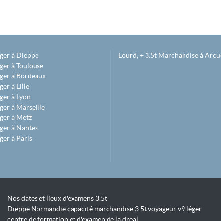
éger à Dieppe
Lourd, + 3.5t Marchandise à Arcue
ger à Toulouse
éger à Bordeaux
er à Lille
ger à Lyon
ger à Marseille
ger à Metz
ger à Nantes
ger à Paris
Nos dates et lieux d'examens 3.5t
Dieppe Normandie capacité marchandise 3.5t voyageur v9 léger
centre de formation et d'examen de la dreal