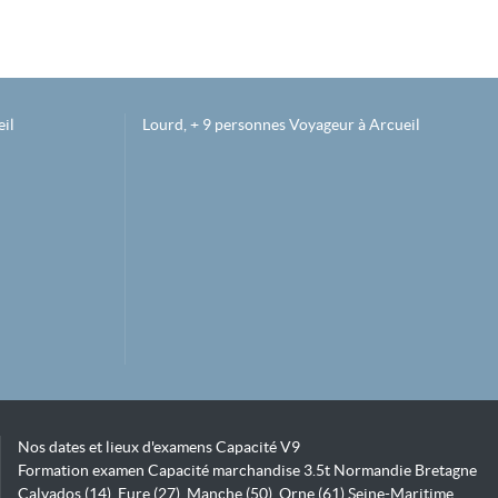
il
Lourd, + 9 personnes Voyageur à Arcueil
Nos dates et lieux d'examens Capacité V9
Formation examen Capacité marchandise 3.5t Normandie Bretagne
Calvados (14), Eure (27), Manche (50), Orne (61) Seine-Maritime