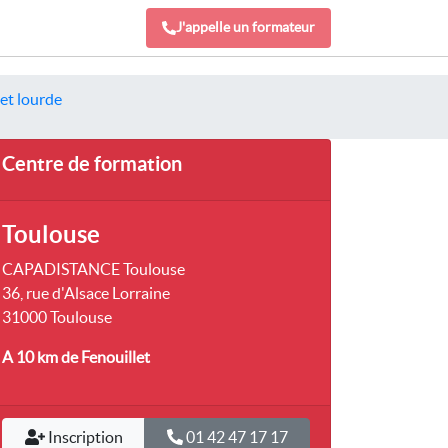
J'appelle un formateur
 et lourde
Centre de formation
Toulouse
CAPADISTANCE Toulouse
36, rue d'Alsace Lorraine
31000 Toulouse
A 10 km
de Fenouillet
Inscription
01 42 47 17 17