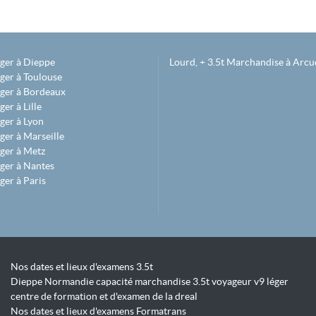
éger à Dieppe
Lourd, + 3.5t Marchandise à Arcue
ger à Toulouse
éger à Bordeaux
er à Lille
ger à Lyon
ger à Marseille
ger à Metz
ger à Nantes
ger à Paris
Nos dates et lieux d'examens 3.5t
Dieppe Normandie capacité marchandise 3.5t voyageur v9 léger
centre de formation et d'examen de la dreal
Nos dates et lieux d'examens Formatrans