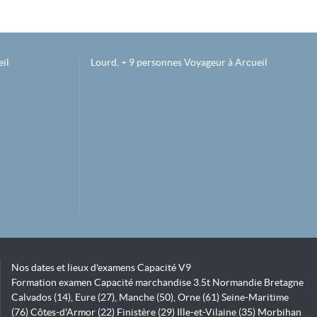
il
Lourd, + 9 personnes Voyageur à Arcueil
Nos dates et lieux d'examens Capacité V9
Formation examen Capacité marchandise 3.5t Normandie Bretagne
Calvados (14), Eure (27), Manche (50), Orne (61) Seine-Maritime
(76) Côtes-d'Armor (22) Finistère (29) Ille-et-Vilaine (35) Morbihan