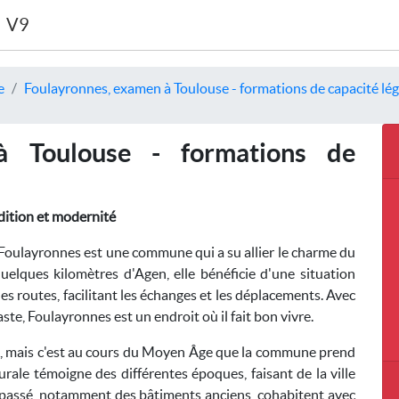
V9
e
Foulayronnes, examen à Toulouse - formations de capacité lég
à Toulouse - formations de
dition et modernité
Foulayronnes est une commune qui a su allier le charme du
uelques kilomètres d'Agen, elle bénéficie d'une situation
es routes, facilitant les échanges et les déplacements. Avec
te, Foulayronnes est un endroit où il fait bon vivre.
té, mais c'est au cours du Moyen Âge que la commune prend
rale témoigne des différentes époques, faisant de la ville
n passé, notamment des bâtiments anciens, cohabitent avec