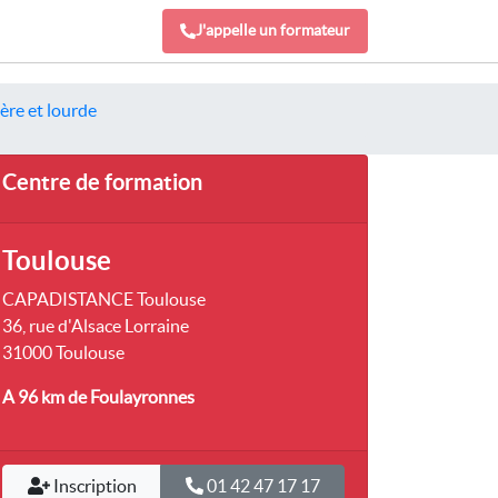
J'appelle un formateur
ère et lourde
Centre de formation
Toulouse
CAPADISTANCE Toulouse
36, rue d'Alsace Lorraine
31000 Toulouse
A 96 km
de Foulayronnes
Inscription
01 42 47 17 17