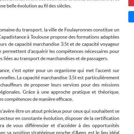
 belle évolution au fil des siècles.
omaine du transport, la ville de Foulayronnes constitue un
, Capadistance à Toulouse propose des formations adaptées
rs de capacité marchandise 3.5t et de capacité voyageur
e permettent d'acquérir les compétences nécessaires pour
s liées au transport de marchandises et de passagers.
ance, c'est opter pour un organisme qui met l'accent sur
ionnelles. La capacité marchandise 3.5t est particulièrement
 chauffeurs de proposer leurs services pour des missions
u régionales. Grâce à une approche pratique et théorique,
ses compétences de manière efficace.
'avère être un atout précieux pour ceux qui souhaitent se
ecteur en constante évolution, disposer de la certification
a de vous différencier et d'accéder à des opportunités
ec sa position stratégique proche d'Agen, est le lieu idéal