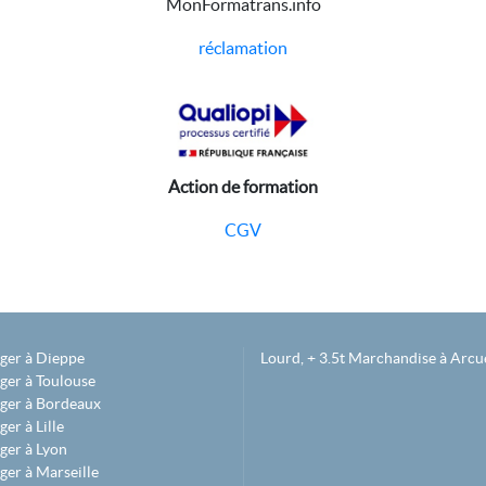
MonFormatrans.info
réclamation
Action de formation
CGV
éger à Dieppe
Lourd, + 3.5t Marchandise à Arcue
ger à Toulouse
éger à Bordeaux
er à Lille
ger à Lyon
ger à Marseille