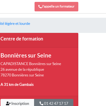
J'appelle un formateur
té légère et lourde
Centre de formation
Bonnières sur Seine
CAPADISTANCE Bonnières sur Seine
26 avenue de la république
78270 Bonnières sur Seine
A 31 km
de Gambais
Inscription
01 42 47 17 17