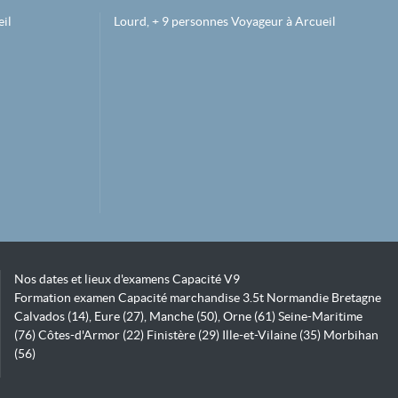
il
Lourd, + 9 personnes Voyageur à Arcueil
Nos dates et lieux d'examens Capacité V9
Formation examen Capacité marchandise 3.5t Normandie Bretagne
Calvados (14), Eure (27), Manche (50), Orne (61) Seine-Maritime
(76) Côtes-d'Armor (22) Finistère (29) Ille-et-Vilaine (35) Morbihan
(56)