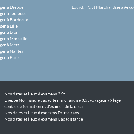
éger à Dieppe
Lourd, + 3.5t Marchandise à Arcue
ger à Toulouse
éger à Bordeaux
er à Lille
ger à Lyon
ger à Marseille
ger à Metz
ger à Nantes
ger à Paris
Nos dates et lieux d'examens 3.5t
Dieppe Normandie capacité marchandise 3.5t voyageur v9 léger
centre de formation et d'examen de la dreal
Nos dates et lieux d'examens Formatrans
Nos dates et lieux d'examens Capadistance