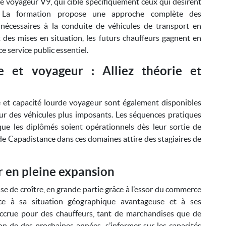
é voyageur V9, qui cible spécifiquement ceux qui désirent
s. La formation propose une approche complète des
 nécessaires à la conduite de véhicules de transport en
 des mises en situation, les futurs chauffeurs gagnent en
 service public essentiel.
e et voyageur : Alliez théorie et
 et capacité lourde voyageur sont également disponibles
ur des véhicules plus imposants. Les séquences pratiques
que les diplômés soient opérationnels dès leur sortie de
de Capadistance dans ces domaines attire des stagiaires de
 en pleine expansion
sse de croître, en grande partie grâce à l’essor du commerce
grâce à sa situation géographique avantageuse et à ses
accrue pour des chauffeurs, tant de marchandises que de
n de des prochaines années, s’informer sur les capacités