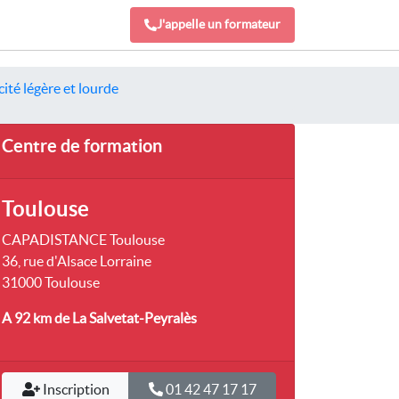
J'appelle un formateur
ité légère et lourde
Centre de formation
Toulouse
CAPADISTANCE Toulouse
36, rue d'Alsace Lorraine
31000 Toulouse
A 92 km
de La Salvetat-Peyralès
Inscription
01 42 47 17 17