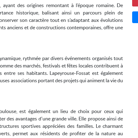
e, ayant des origines remontant à l’époque romaine. De
ance historique, balisant ainsi un parcours plein de
 conserver son caractère tout en s’adaptant aux évolutions
ts anciens et de constructions contemporaines, offre une
 dynamique, rythmée par divers événements organisés tout
comme des marchés, festivals et fêtes locales contribuent à
ns entre ses habitants. Lapeyrouse-Fossat est également
uses associations portant des projets qui animent la vie du
Toulouse, est également un lieu de choix pour ceux qui
ter des avantages d'une grande ville. Elle propose ainsi de
ructures sportives appréciées des familles. Le charmant
erts, permet aux résidents de profiter de la nature au