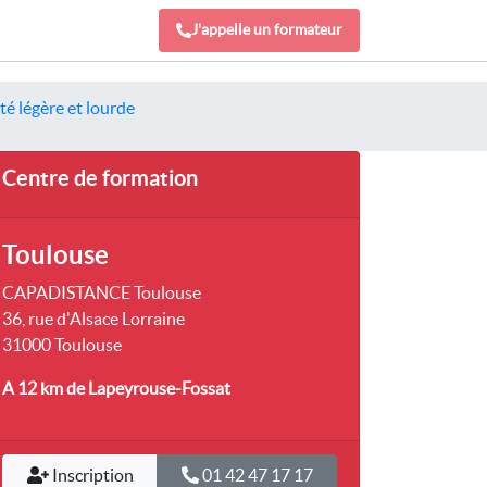
J'appelle un formateur
é légère et lourde
Centre de formation
Toulouse
CAPADISTANCE Toulouse
36, rue d'Alsace Lorraine
31000 Toulouse
A 12 km
de Lapeyrouse-Fossat
Inscription
01 42 47 17 17