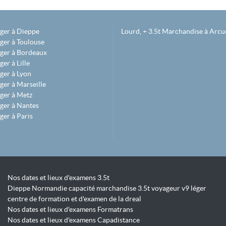
éger à Dieppe
Lourd, + 3.5t Marchandise à Arcue
ger à Toulouse
éger à Bordeaux
er à Lille
ger à Lyon
ger à Marseille
ger à Metz
ger à Nantes
ger à Paris
Nos dates et lieux d'examens 3.5t
Dieppe Normandie capacité marchandise 3.5t voyageur v9 léger
centre de formation et d'examen de la dreal
Nos dates et lieux d'examens Formatrans
Nos dates et lieux d'examens Capadistance