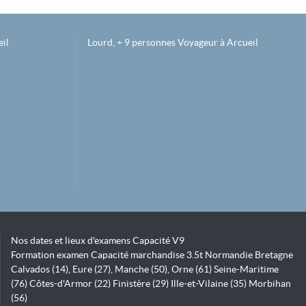
il
Lourd, + 9 personnes Voyageur à Arcueil
Nos dates et lieux d'examens Capacité V9
Formation examen Capacité marchandise 3.5t Normandie Bretagne
Calvados (14), Eure (27), Manche (50), Orne (61) Seine-Maritime
(76) Côtes-d'Armor (22) Finistère (29) Ille-et-Vilaine (35) Morbihan
(56)