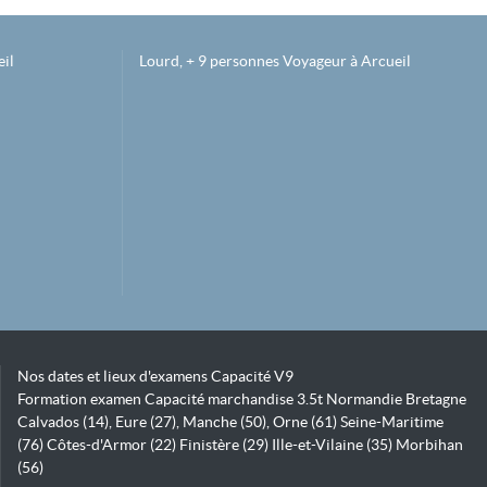
il
Lourd, + 9 personnes Voyageur à Arcueil
Nos dates et lieux d'examens Capacité V9
Formation examen Capacité marchandise 3.5t Normandie Bretagne
Calvados (14), Eure (27), Manche (50), Orne (61) Seine-Maritime
(76) Côtes-d'Armor (22) Finistère (29) Ille-et-Vilaine (35) Morbihan
(56)