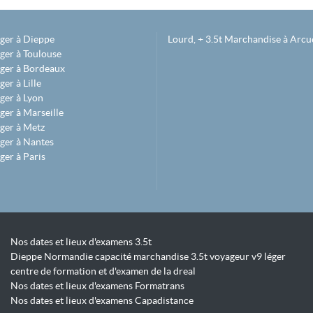
éger à Dieppe
Lourd, + 3.5t Marchandise à Arcue
ger à Toulouse
éger à Bordeaux
er à Lille
ger à Lyon
ger à Marseille
ger à Metz
ger à Nantes
ger à Paris
Nos dates et lieux d'examens 3.5t
Dieppe Normandie capacité marchandise 3.5t voyageur v9 léger
centre de formation et d'examen de la dreal
Nos dates et lieux d'examens Formatrans
Nos dates et lieux d'examens Capadistance