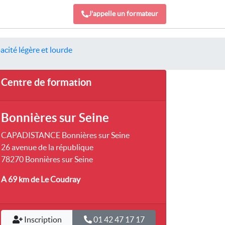
J'appelle un formateur
cité légère et lourde
Centre de formation
Bonnières sur Seine
CAPADISTANCE Bonnières sur Seine
26 avenue de la république
78270 Bonnières sur Seine
A 69 km
de Le Coudray
Inscription
01 42 47 17 17