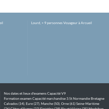
il
Lourd, + 9 personnes Voyageur à Arcueil
Nos dates et lieux d'examens Capacité V9
Formation examen Capacité marchandise 3.5t Normandie Bretagne
Calvados (14), Eure (27), Manche (50), Orne (61) Seine-Maritime
(76) Côtes-d'Armor (22) Finistère (29) Ille-et-Vilaine (35) Morbihan