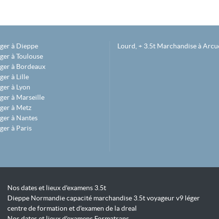
éger à Dieppe
Lourd, + 3.5t Marchandise à Arcue
ger à Toulouse
éger à Bordeaux
er à Lille
ger à Lyon
ger à Marseille
ger à Metz
ger à Nantes
ger à Paris
Nos dates et lieux d'examens 3.5t
Dieppe Normandie capacité marchandise 3.5t voyageur v9 léger
centre de formation et d'examen de la dreal
Nos dates et lieux d'examens Formatrans