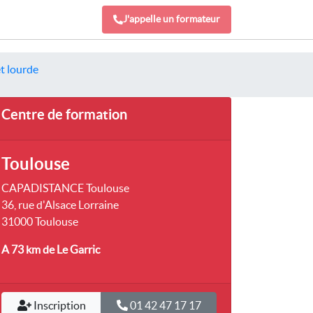
J'appelle un formateur
et lourde
Centre de formation
Toulouse
CAPADISTANCE Toulouse
36, rue d'Alsace Lorraine
31000 Toulouse
A 73 km
de Le Garric
Inscription
01 42 47 17 17