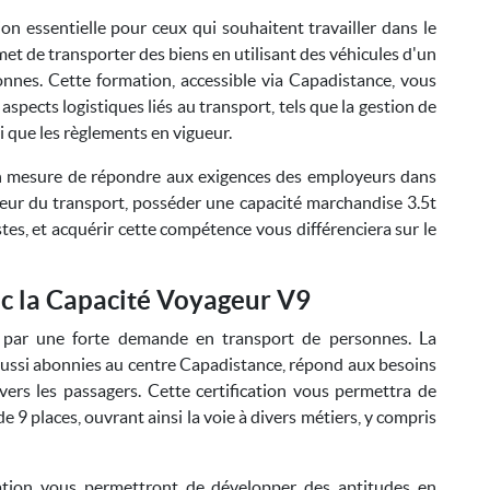
on essentielle pour ceux qui souhaitent travailler dans le
t de transporter des biens en utilisant des véhicules d'un
onnes. Cette formation, accessible via Capadistance, vous
aspects logistiques liés au transport, tels que la gestion de
nsi que les règlements en vigueur.
en mesure de répondre aux exigences des employeurs dans
teur du transport, posséder une capacité marchandise 3.5t
s, et acquérir cette compétence vous différenciera sur le
c la Capacité Voyageur V9
é par une forte demande en transport de personnes. La
aussi abonnies au centre Capadistance, répond aux besoins
ers les passagers. Cette certification vous permettra de
 9 places, ouvrant ainsi la voie à divers métiers, y compris
ation vous permettront de développer des aptitudes en