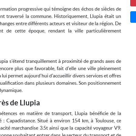
ormation progressive qui témoigne des échos de siècles de
 ont traversé la commune. Historiquement, Llupia était un
hanges entre différents acteurs et visiteur de la région. De
t de cette époque, rendant la ville particulièrement
lupia s'étend tranquillement à proximité de grands axes de
core plus que favorable, fait d'elle une ville pleinement
lui permet aujourd'hui d'accueillir divers services et offres
qualification dans plusieurs domaines. Son positionnement
t dynamique.
ès de Llupia
étences en matière de transport, Llupia bénéficie de la
é : Capadistance. Situé à environ 154 km, à Toulouse, ce
pacité marchandise 3.5t ainsi que la capacité voyageur V9.
sonne souhaitant entrer dans le secteur du transport et de