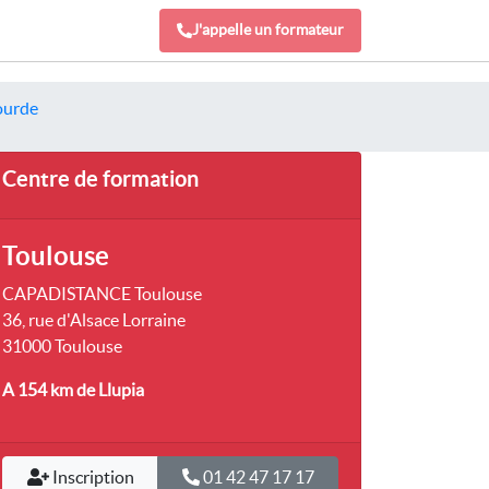
J'appelle un formateur
lourde
Centre de formation
Toulouse
CAPADISTANCE Toulouse
36, rue d'Alsace Lorraine
31000 Toulouse
A 154 km
de Llupia
Inscription
01 42 47 17 17