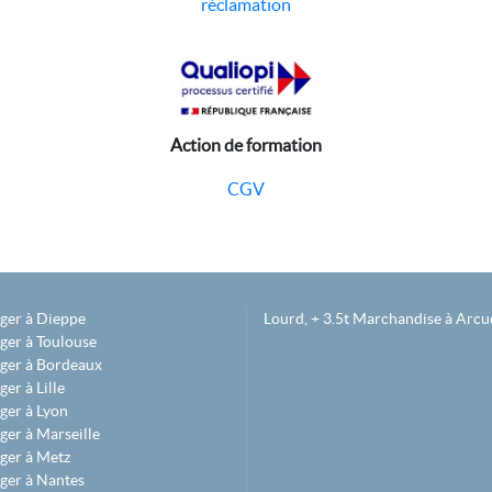
réclamation
Action de formation
CGV
éger à Dieppe
Lourd, + 3.5t Marchandise à Arcue
ger à Toulouse
éger à Bordeaux
er à Lille
ger à Lyon
ger à Marseille
ger à Metz
ger à Nantes