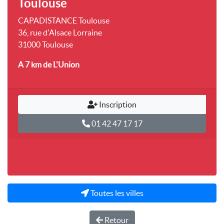
Toulouse
CAPADISTANCE Toulouse
36, rue d'Alsace Lorraine
31000 Toulouse
A 7 km
de L'Union
Inscription
01 42 47 17 17
Toutes les villes
Retour