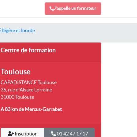
J'appelle un formateur
 légère et lourde
Centre de formation
Toulouse
CAPADISTANCE Toulouse
36, rue d'Alsace Lorraine
31000 Toulouse
A 83 km
de Mercus-Garrabet
Inscription
01 42 47 17 17