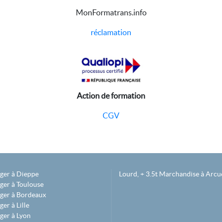
MonFormatrans.info
réclamation
Action de formation
CGV
éger à Dieppe
Lourd, + 3.5t Marchandise à Arcue
ger à Toulouse
éger à Bordeaux
er à Lille
ger à Lyon