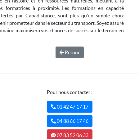
e en histoire et en ressources naturelles, mettant à la
és formatrices à proximité. Les formations en capacité
ffertes par Capadistance, sont plus qu’un simple choix
avenir prometteur dans le secteur du transport. Soyez assuré
omaine maximisera vos chances de succès sur le terrain en
Retour
Pour nous contacter :
01 42 47 17 17
04 88 66 17 46
07 83 52 06 33