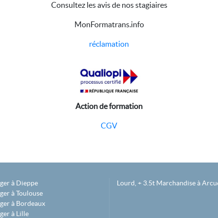
Consultez les avis de nos stagiaires
MonFormatrans.info
réclamation
Action de formation
CGV
éger à Dieppe
Lourd, + 3.5t Marchandise à Arcue
ger à Toulouse
éger à Bordeaux
er à Lille