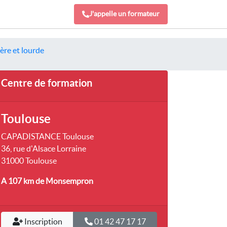
J'appelle un formateur
ère et lourde
Centre de formation
Toulouse
CAPADISTANCE Toulouse
36, rue d'Alsace Lorraine
31000 Toulouse
A 107 km
de Monsempron
Inscription
01 42 47 17 17