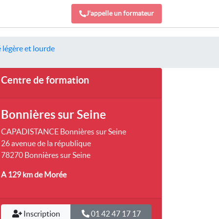
J'appelle un formateur
 légère et lourde
Centre de formation
Bonnières sur Seine
CAPADISTANCE Bonnières sur Seine
26 avenue de la république
78270 Bonnières sur Seine
A 129 km
de Morée
Inscription
01 42 47 17 17