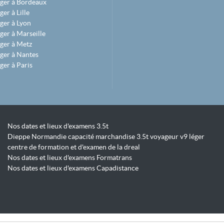
éger à Bordeaux
er à Lille
ger à Lyon
ger à Marseille
ger à Metz
ger à Nantes
ger à Paris
Nos dates et lieux d'examens 3.5t
Dieppe Normandie capacité marchandise 3.5t voyageur v9 léger
centre de formation et d'examen de la dreal
Nos dates et lieux d'examens Formatrans
Nos dates et lieux d'examens Capadistance