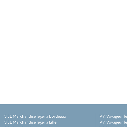
3.5t, Marchandise léger à Bordeaux
V9, Voyageur l
3.5t, Marchandise léger à Lille
V9, Voyageur lé