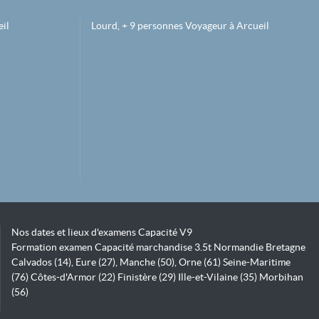
il
Lourd, + 9 personnes Voyageur à Arcueil
Nos dates et lieux d'examens Capacité V9
Formation examen Capacité marchandise 3.5t Normandie Bretagne
Calvados (14), Eure (27), Manche (50), Orne (61) Seine-Maritime
(76) Côtes-d'Armor (22) Finistère (29) Ille-et-Vilaine (35) Morbihan
(56)