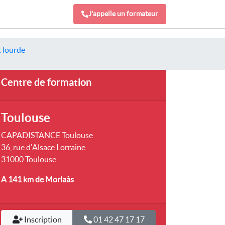
J'appelle un formateur
t lourde
Centre de formation
Toulouse
CAPADISTANCE Toulouse
36, rue d'Alsace Lorraine
31000 Toulouse
A 141 km
de Morlaàs
Inscription
01 42 47 17 17