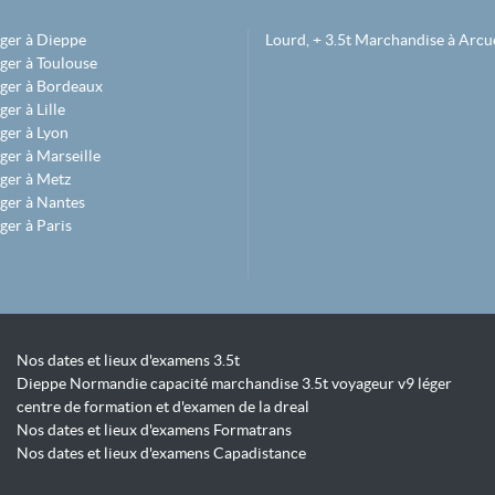
éger à Dieppe
Lourd, + 3.5t Marchandise à Arcue
ger à Toulouse
éger à Bordeaux
er à Lille
ger à Lyon
ger à Marseille
ger à Metz
ger à Nantes
ger à Paris
Nos dates et lieux d'examens 3.5t
Dieppe Normandie capacité marchandise 3.5t voyageur v9 léger
centre de formation et d'examen de la dreal
Nos dates et lieux d'examens Formatrans
Nos dates et lieux d'examens Capadistance