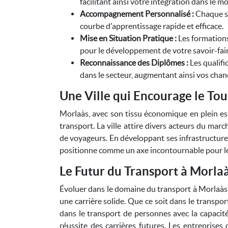
facilitant ainsi votre intégration dans le 
Accompagnement Personnalisé :
Chaque st
courbe d'apprentissage rapide et efficace.
Mise en Situation Pratique :
Les formations 
pour le développement de votre savoir-fair
Reconnaissance des Diplômes :
Les qualif
dans le secteur, augmentant ainsi vos chanc
Une Ville qui Encourage le Tou
Morlaàs, avec son tissu économique en plein es
transport. La ville attire divers acteurs du mar
de voyageurs. En développant ses infrastructures
positionne comme un axe incontournable pour les
Le Futur du Transport à Morla
Évoluer dans le domaine du transport à Morlaàs e
une carrière solide. Que ce soit dans le transpo
dans le transport de personnes avec la capacité
réussite des carrières futures. Les entreprise