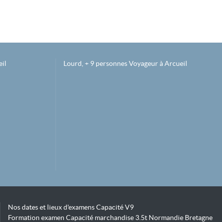
il
Lourd, + 9 personnes Voyageur à Arcueil
Nos dates et lieux d'examens Capacité V9
Formation examen Capacité marchandise 3.5t Normandie Bretagne