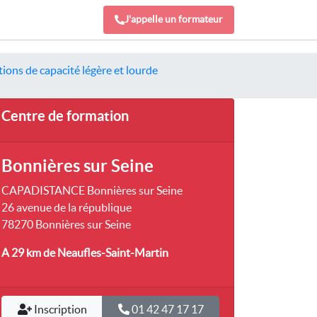
J'appelle un formateur
ions de capacité légère et lourde
Centre de formation
Bonnières sur Seine
CAPADISTANCE Bonnières sur Seine
26 avenue de la république
78270 Bonnières sur Seine
A 29 km
de Neaufles-Saint-Martin
Inscription
01 42 47 17 17