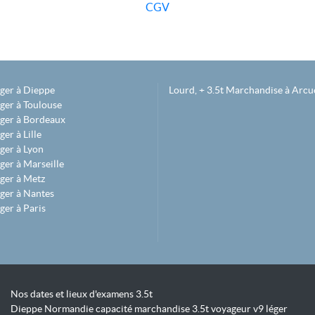
CGV
éger à Dieppe
Lourd, + 3.5t Marchandise à Arcue
ger à Toulouse
éger à Bordeaux
er à Lille
ger à Lyon
ger à Marseille
ger à Metz
ger à Nantes
ger à Paris
Nos dates et lieux d'examens 3.5t
Dieppe Normandie capacité marchandise 3.5t voyageur v9 léger