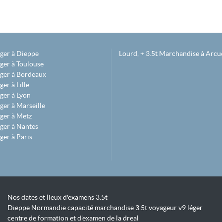
éger à Dieppe
Lourd, + 3.5t Marchandise à Arcue
ger à Toulouse
éger à Bordeaux
er à Lille
ger à Lyon
ger à Marseille
ger à Metz
ger à Nantes
ger à Paris
Nos dates et lieux d'examens 3.5t
Dieppe Normandie capacité marchandise 3.5t voyageur v9 léger
centre de formation et d'examen de la dreal