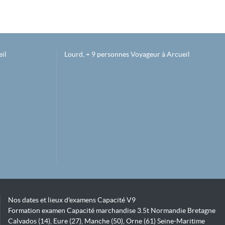
il
Lourd, + 9 personnes Voyageur à Arcueil
Nos dates et lieux d'examens Capacité V9
Formation examen Capacité marchandise 3.5t Normandie Bretagne
Calvados (14), Eure (27), Manche (50), Orne (61) Seine-Maritime