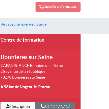
J'appelle un formateur
de capacité légère et lourde
Centre de formation
Bonnières sur Seine
CAPADISTANCE Bonnières sur Seine
26 avenue de la république
78270 Bonnières sur Seine
A 98 km
de Nogent-le-Rotrou
Inscription
01 42 47 17 17