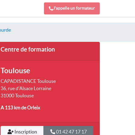
J'appelle un formateur
lourde
Centre de formation
Toulouse
CAPADISTANCE Toulouse
36, rue d'Alsace Lorraine
31000 Toulouse
A 113 km
de Orleix
Inscription
01 42 47 17 17