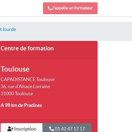
J'appelle un formateur
t lourde
Centre de formation
Toulouse
CAPADISTANCE Toulouse
36, rue d'Alsace Lorraine
31000 Toulouse
A 98 km
de Pradines
Inscription
01 42 47 17 17