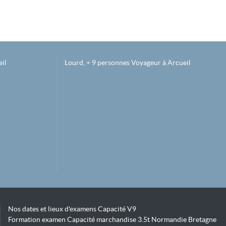
il
Lourd, + 9 personnes Voyageur à Arcueil
Nos dates et lieux d'examens Capacité V9
Formation examen Capacité marchandise 3.5t Normandie Bretagne