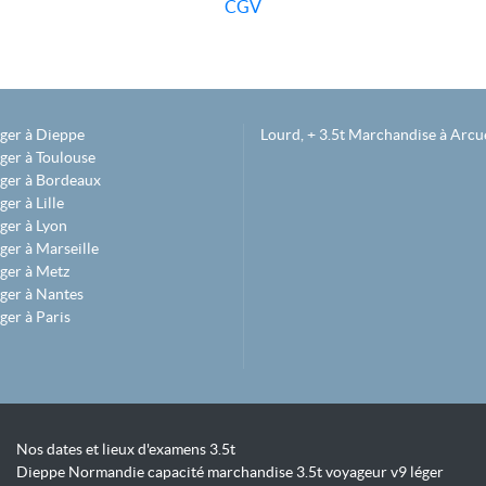
CGV
éger à Dieppe
Lourd, + 3.5t Marchandise à Arcue
ger à Toulouse
éger à Bordeaux
er à Lille
ger à Lyon
ger à Marseille
ger à Metz
ger à Nantes
ger à Paris
Nos dates et lieux d'examens 3.5t
Dieppe Normandie capacité marchandise 3.5t voyageur v9 léger