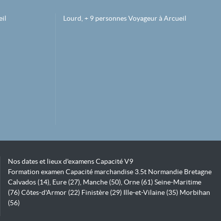
il
Lourd, + 9 personnes Voyageur à Arcueil
Nos dates et lieux d'examens Capacité V9
Formation examen Capacité marchandise 3.5t Normandie Bretagne
Calvados (14), Eure (27), Manche (50), Orne (61) Seine-Maritime
(76) Côtes-d'Armor (22) Finistère (29) Ille-et-Vilaine (35) Morbihan
(56)