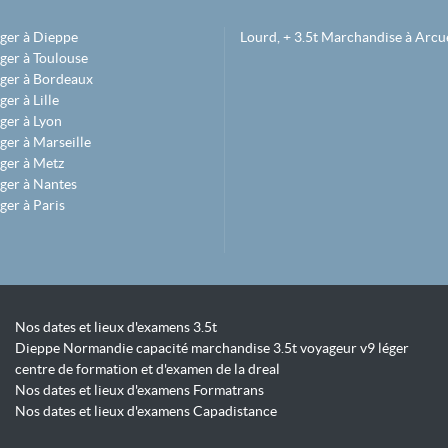
éger à Dieppe
Lourd, + 3.5t Marchandise à Arcue
ger à Toulouse
éger à Bordeaux
er à Lille
ger à Lyon
ger à Marseille
ger à Metz
ger à Nantes
ger à Paris
Nos dates et lieux d'examens 3.5t
Dieppe Normandie capacité marchandise 3.5t voyageur v9 léger
centre de formation et d'examen de la dreal
Nos dates et lieux d'examens Formatrans
Nos dates et lieux d'examens Capadistance