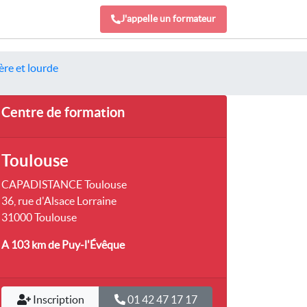
J'appelle un formateur
ère et lourde
Centre de formation
Toulouse
CAPADISTANCE Toulouse
36, rue d'Alsace Lorraine
31000 Toulouse
A 103 km
de Puy-l'Évêque
Inscription
01 42 47 17 17