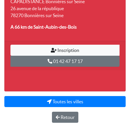
CAPADISTANCE Bonnières sur Seine
26 avenue de la république
78270 Bonnières sur Seine
A 66 km
de Saint-Aubin-des-Bois
Inscription
01 42 47 17 17
Toutes les villes
Retour