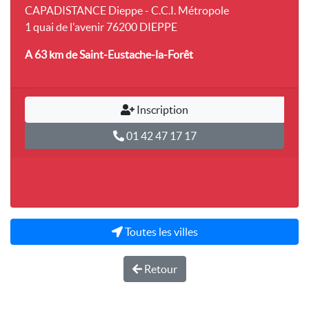
CAPADISTANCE Dieppe - C.C.I. Métropole
1 quai de l'avenir 76200 DIEPPE
A 63 km
de Saint-Eustache-la-Forêt
Inscription
01 42 47 17 17
Toutes les villes
Retour