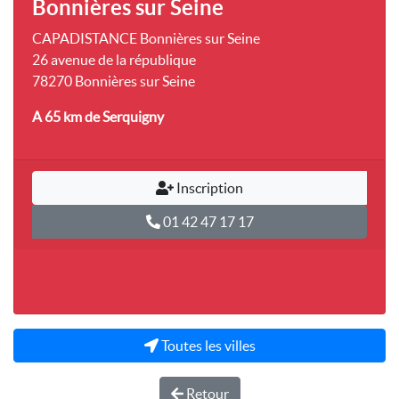
Bonnières sur Seine
CAPADISTANCE Bonnières sur Seine
26 avenue de la république
78270 Bonnières sur Seine
A 65 km
de Serquigny
Inscription
01 42 47 17 17
Toutes les villes
Retour