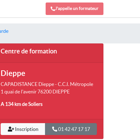
J'appelle un formateur
urde
Centre de formation
Dieppe
CAPADISTANCE Dieppe - C.C.I. Métropole
1 quai de l'avenir 76200 DIEPPE
A 134 km
de Soliers
Inscription
01 42 47 17 17