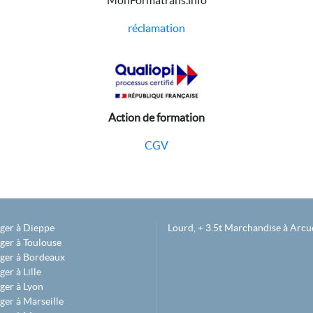
MonFormatrans.info
réclamation
Action de formation
CGV
éger à Dieppe
Lourd, + 3.5t Marchandise à Arcue
ger à Toulouse
éger à Bordeaux
er à Lille
ger à Lyon
ger à Marseille