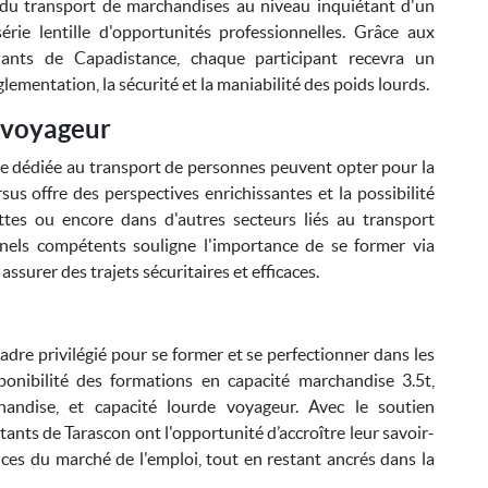
r du transport de marchandises au niveau inquiétant d'un
rie lentille d'opportunités professionnelles. Grâce aux
nants de Capadistance, chaque participant recevra un
lementation, la sécurité et la maniabilité des poids lourds.
 voyageur
re dédiée au transport de personnes peuvent opter pour la
us offre des perspectives enrichissantes et la possibilité
tes ou encore dans d'autres secteurs liés au transport
nnels compétents souligne l'importance de se former via
surer des trajets sécuritaires et efficaces.
dre privilégié pour se former et se perfectionner dans les
onibilité des formations en capacité marchandise 3.5t,
andise, et capacité lourde voyageur. Avec le soutien
tants de Tarascon ont l'opportunité d’accroître leur savoir-
ces du marché de l'emploi, tout en restant ancrés dans la