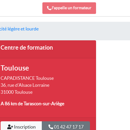
J'appelle un formateur
ité légère et lourde
Centre de formation
Toulouse
CAPADISTANCE Toulouse
36, rue d'Alsace Lorraine
31000 Toulouse
A 86 km
de Tarascon-sur-Ariège
Inscription
01 42 47 17 17