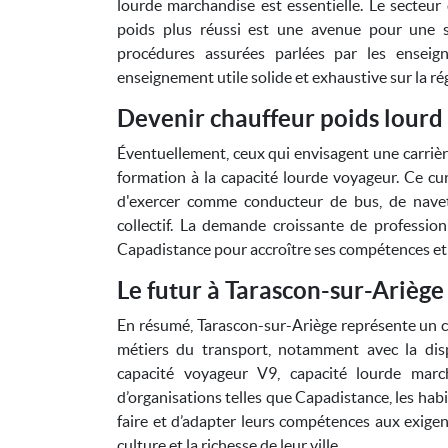
lourde marchandise est essentielle. Le secteu
poids plus réussi est une avenue pour une sé
procédures assurées parlées par les enseig
enseignement utile solide et exhaustive sur la rég
Devenir chauffeur poids lourd
Éventuellement, ceux qui envisagent une carriè
formation à la capacité lourde voyageur. Ce curs
d'exercer comme conducteur de bus, de navet
collectif. La demande croissante de professio
Capadistance pour accroître ses compétences et as
Le futur à Tarascon-sur-Ariège
En résumé, Tarascon-sur-Ariège représente un ca
métiers du transport, notamment avec la disp
capacité voyageur V9, capacité lourde march
d’organisations telles que Capadistance, les habi
faire et d’adapter leurs compétences aux exigen
culture et la richesse de leur ville.