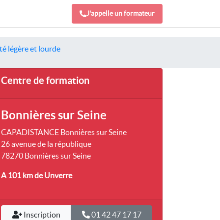
J'appelle un formateur
é légère et lourde
Centre de formation
Bonnières sur Seine
CAPADISTANCE Bonnières sur Seine
26 avenue de la république
78270 Bonnières sur Seine
A 101 km
de Unverre
Inscription
01 42 47 17 17