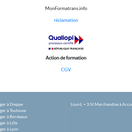
MonFormatrans.info
réclamation
Action de formation
CGV
éger à Dieppe
Lourd, + 3.5t Marchandise à Arcue
ger à Toulouse
éger à Bordeaux
er à Lille
ger à Lyon