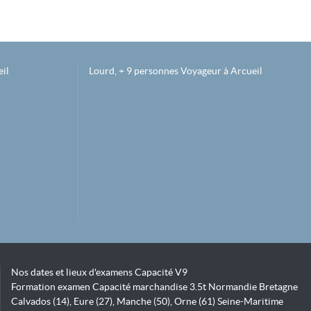
il
Lourd, + 9 personnes Voyageur à Arcueil
Nos dates et lieux d'examens Capacité V9
Formation examen Capacité marchandise 3.5t Normandie Bretagne
Calvados (14), Eure (27), Manche (50), Orne (61) Seine-Maritime