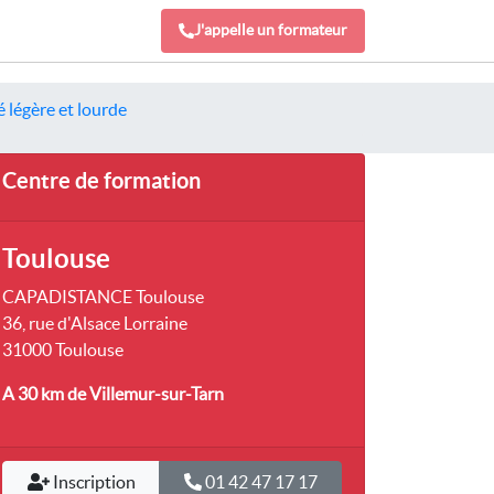
J'appelle un formateur
 légère et lourde
Centre de formation
Toulouse
CAPADISTANCE Toulouse
36, rue d'Alsace Lorraine
31000 Toulouse
A 30 km
de Villemur-sur-Tarn
Inscription
01 42 47 17 17