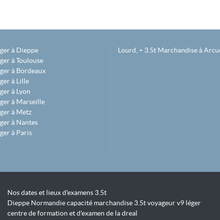
éger à Dieppe
Lourd, + 3.5t Marchandise à Arcue
ger à Toulouse
éger à Bordeaux
er à Lille
ger à Lyon
ger à Marseille
ger à Metz
ger à Nantes
ger à Paris
Nos dates et lieux d'examens 3.5t
Dieppe Normandie capacité marchandise 3.5t voyageur v9 léger
centre de formation et d'examen de la dreal