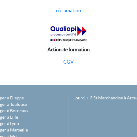
réclamation
Action de formation
CGV
éger à Dieppe
Lourd, + 3.5t Marchandise à Arcue
ger à Toulouse
éger à Bordeaux
er à Lille
ger à Lyon
ger à Marseille
ger à Metz