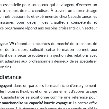
 essentielle pour tous ceux qui envisagent d'exercer un
du transport de marchandises. À travers un apprentissage
ionnels passionnés et expérimentés chez Capadistance, les
cessaires pour devenir des chauffeurs compétents et
 ce programme répond aux besoins croissants d’un secteur
ageur V9
répond aux attentes du marché du transport de
s de transport collectif, cette formation permet aux
llant de la sécurité routière à la gestion des relations avec
nt adaptées aux professionnels désireux de se spécialiser
urbains.
distance
ngagent dans un parcours formatif riche d’enseignement,
des horaires flexibles et un environnement d’apprentissage
e, Capadistance se positionne comme une référence pour
de marchandise
ou
capacité lourde voyageur
. Le centre offre
’adapter à la demande croissante de personnels qualifiés