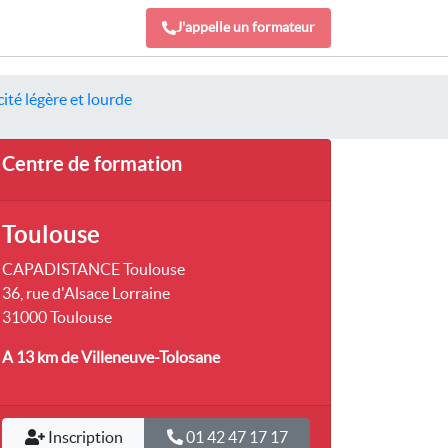
J'appelle un formateur
ité légère et lourde
Centre de formation
Toulouse
CAPADISTANCE Toulouse
36, rue d'Alsace Lorraine
31000 Toulouse
A 13 km
de Villeneuve-Tolosane
Inscription
01 42 47 17 17