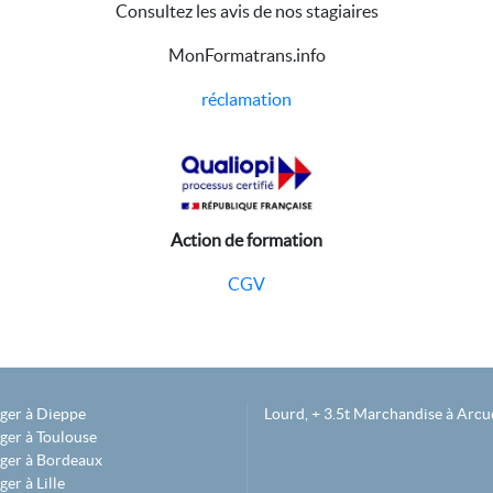
Consultez les avis de nos stagiaires
MonFormatrans.info
réclamation
Action de formation
CGV
éger à Dieppe
Lourd, + 3.5t Marchandise à Arcue
ger à Toulouse
éger à Bordeaux
er à Lille