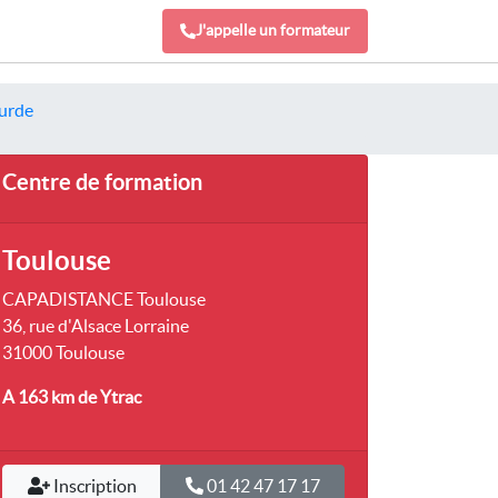
J'appelle un formateur
ourde
Centre de formation
Toulouse
CAPADISTANCE Toulouse
36, rue d'Alsace Lorraine
31000 Toulouse
A 163 km
de Ytrac
Inscription
01 42 47 17 17